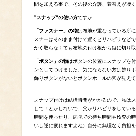
間を加える事で、その後の介護、着替えが凄く
”スナップ”の使い方
ですが
「ファスナー」の物
は布地が重なっている所に
スナーはそのまま付けて置くとリハビリなどで
かく取らなくても布地の付け根から縦に切り取
「ボタン」の物
はボタンの位置にスナップを付
ンとしてつけました。気にならない方は飾りボ
飾りボタンがないとボタンホールの穴が見えて
スナップ付けは結構時間がかかるので、私はス
して！とかしないで、父がリハビリをしている
時間を使ったり、病院での待ち時間や検査の時
いし逆に疲れますよね）自分に無理なく負担を