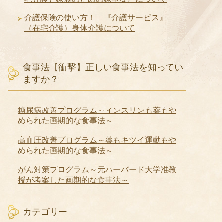
介護保険の使い方！ 『介護サービス』
（在宅介護）身体介護について
食事法【衝撃】正しい食事法を知ってい
ますか？
糖尿病改善プログラム～インスリンも薬もや
められた画期的な食事法～
高血圧改善プログラム～薬もキツイ運動もや
められた画期的な食事法～
がん対策プログラム～元ハーバード大学准教
授が考案した画期的な食事法～
カテゴリー