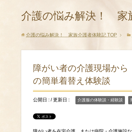
介護の悩み解決！ 家
介護の悩み解決！ 家族介護者体験記
TOP
障がい者の介護現場から
の簡単着替え体験談
公開日 :
/ 更新日 :
介護服の体験談・経験談
障がい者を在宅介護、または病院・介護施設な