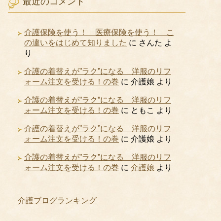
最近のコメント
介護保険を使う！ 医療保険を使う！ こ
の違いをはじめて知りました
に
さんた
よ
り
介護の着替えが”ラク”になる 洋服のリフ
ォーム注文を受ける！の巻
に
介護娘
より
介護の着替えが”ラク”になる 洋服のリフ
ォーム注文を受ける！の巻
に
ともこ
より
介護の着替えが”ラク”になる 洋服のリフ
ォーム注文を受ける！の巻
に
介護娘
より
介護の着替えが”ラク”になる 洋服のリフ
ォーム注文を受ける！の巻
に
介護娘
より
介護ブログランキング