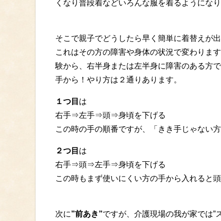
くなり普段着などいろんな服を着るようになり
そこで親子でどうしたら早く簡単に着替えが出
これはその方の障害や身体の状況で変わります
験から、右半身または左半身に障害のある方で
手から！やり方は２通りあります。
１つ目
は
右手⇒左手⇒頭⇒身頃を下げる
この時の手の順番ですが、「きき手じゃない方
２つ目
は
右手⇒頭⇒左手⇒身頃を下げる
この時もまず使いにくい方の手から入れると頭
次に
”前あき”
ですが、介護現場の我が家では”