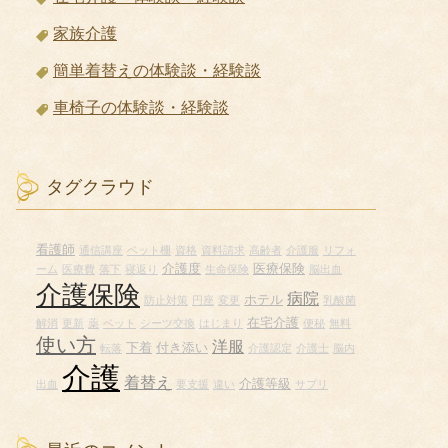
家族介護
簡単着替えの体験談・経験談
車椅子の体験談・経験談
タグクラウド
看護師
通信講座
ベット柵
資格
資料請求
高齢者
介護服
リフォ
介護度
医療保険
ーム
医療費
落下
寝返り
生命保険
脳出血
介護保険
病院
ホテル
防止対策
円座
変更
乳酸菌
在宅介護
解消
更新
薬
ベット
シーツ交換
はじまり
便秘
無料
使い方
洋服
下着
付き添い
転落
介護認定
介護士
脳内
介護
着替え
介護等級
出血
要支援
違い
サプリ