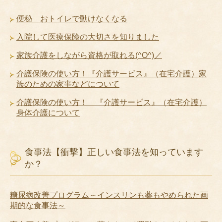
便秘 おトイレで動けなくなる
入院して医療保険の大切さを知りました
家族介護をしながら資格が取れる(^O^)／
介護保険の使い方！『介護サービス』（在宅介護）家
族のための家事などについて
介護保険の使い方！ 『介護サービス』（在宅介護）
身体介護について
食事法【衝撃】正しい食事法を知っています
か？
糖尿病改善プログラム～インスリンも薬もやめられた画
期的な食事法～