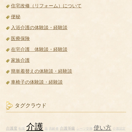
住宅改修（リフォーム）について
便秘
入浴介護の体験談・経験談
医療保険
在宅介護 体験談・経験談
家族介護
簡単着替えの体験談・経験談
車椅子の体験談・経験談
タグクラウド
介護
使い方
介護度
介護等級
転落
薬
高齢者
シーツ交換
介護認定