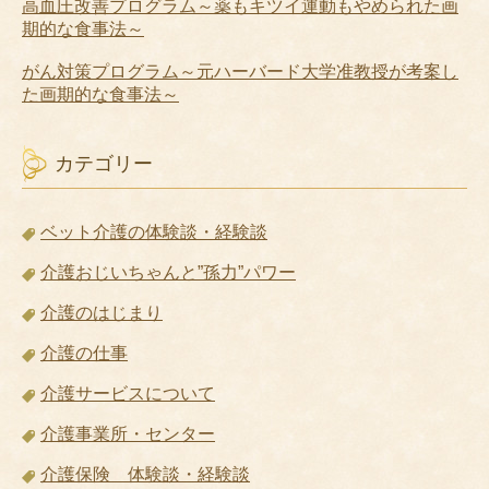
高血圧改善プログラム～薬もキツイ運動もやめられた画
期的な食事法～
がん対策プログラム～元ハーバード大学准教授が考案し
た画期的な食事法～
カテゴリー
ベット介護の体験談・経験談
介護おじいちゃんと”孫力”パワー
介護のはじまり
介護の仕事
介護サービスについて
介護事業所・センター
介護保険 体験談・経験談