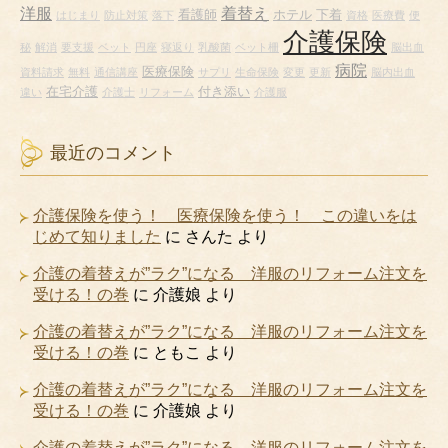
洋服
着替え
看護師
ホテル
下着
はじまり
防止対策
落下
資格
医療費
便
介護保険
秘
解消
要支援
ベット
円座
寝返り
乳酸菌
ベット柵
脳出血
病院
医療保険
資料請求
無料
通信講座
サプリ
生命保険
変更
更新
脳内出血
在宅介護
付き添い
違い
介護士
リフォーム
介護服
最近のコメント
介護保険を使う！ 医療保険を使う！ この違いをは
じめて知りました
に
さんた
より
介護の着替えが”ラク”になる 洋服のリフォーム注文を
受ける！の巻
に
介護娘
より
介護の着替えが”ラク”になる 洋服のリフォーム注文を
受ける！の巻
に
ともこ
より
介護の着替えが”ラク”になる 洋服のリフォーム注文を
受ける！の巻
に
介護娘
より
介護の着替えが”ラク”になる 洋服のリフォーム注文を