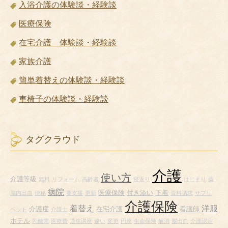
入浴介護の体験談・経験談
医療保険
在宅介護 体験談・経験談
家族介護
簡単着替えの体験談・経験談
車椅子の体験談・経験談
タグクラウド
介護
使い方
介護等級
無料
リフォーム
高齢者
寝返り
はじまり
薬
病院
医療保険
付き添い
下着
脳内出血
便秘
要支援
更新
資料請求
サプリ
介護保険
着替え
洋服
介護度
在宅介護
看護師
ベット
介護士
ホテル
乳酸菌
医療費
通信講座
違い
変更
円座
生命保険
解消
脳出血
介護認定