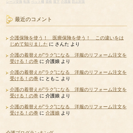
シーツ交換
転落
ベット柵
資格
落下
介護服
防止対策
最近のコメント
介護保険を使う！ 医療保険を使う！ この違いをは
じめて知りました
に
さんた
より
介護の着替えが”ラク”になる 洋服のリフォーム注文を
受ける！の巻
に
介護娘
より
介護の着替えが”ラク”になる 洋服のリフォーム注文を
受ける！の巻
に
ともこ
より
介護の着替えが”ラク”になる 洋服のリフォーム注文を
受ける！の巻
に
介護娘
より
介護の着替えが”ラク”になる 洋服のリフォーム注文を
受ける！の巻
に
介護娘
より
介護ブログランキング